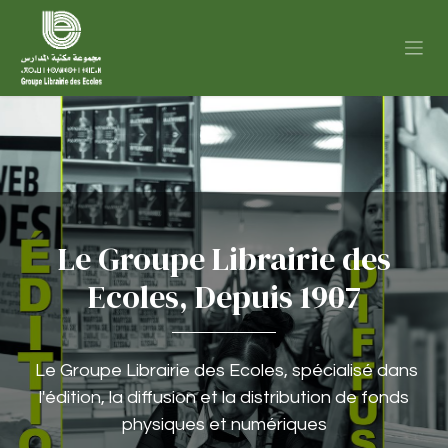
Se rendre au contenu
Le Groupe Librairie des
Ecoles, Depuis 1907
Le Groupe Librairie des Ecoles, spécialisé dans
l'édition, la diffusion et la distribution de fonds
physiques et numériques