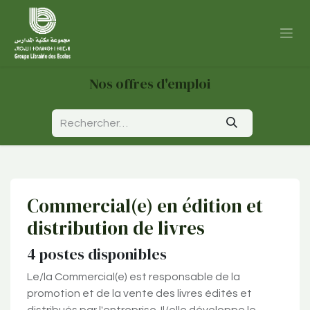
Se rendre au contenu
Nos offres d'emploi
Commercial(e) en édition et
distribution de livres
4
postes disponibles
Le/la Commercial(e) est responsable de la
promotion et de la vente des livres édités et