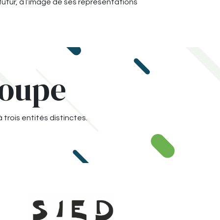
futur, à l’image de ses représentations
roupe
 trois entités distinctes.