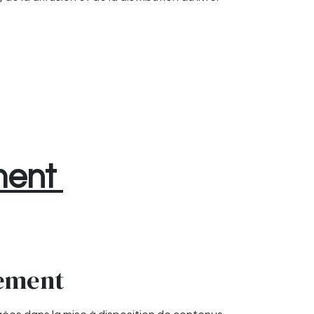
iment
gement