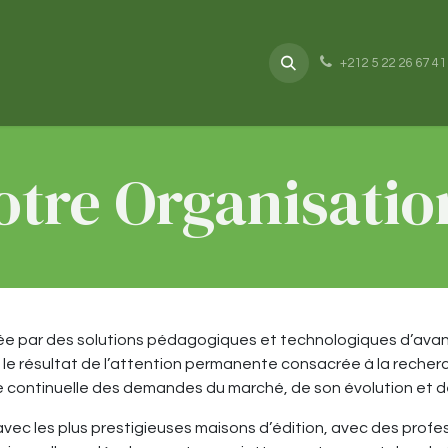
rs
Actualités
Nous rejoindre
Catalogues
Post
+212 5 22 26 67 41
otre Organisati
nguée par des solutions pédagogiques et technologiques d’avan
 le résultat de l’attention permanente consacrée à la recherc
de continuelle des demandes du marché, de son évolution et d
vec les plus prestigieuses maisons d’édition, avec des profes