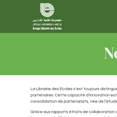
Se rendre au contenu
À propos
Nos métie
N
La Librairie des Ecoles s’est toujours disti
partenaires. Cette capacité d’innovation est
consolidation de partenariats, née de l’étu
Grâce aux rapports étroits de collaboration a