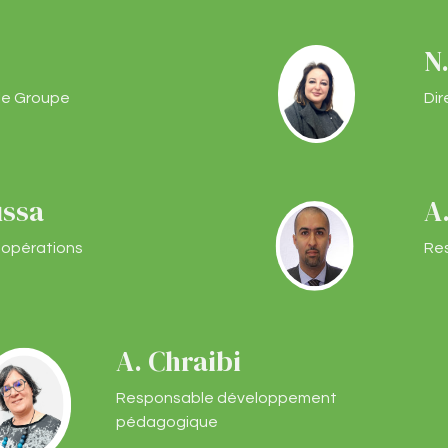
N
ale Groupe
Dir
ussa
A
 opérations
Re
A. Chraibi
Responsable développement
pédagogique