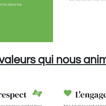
nts dans les
valeurs qui nous an
respect
L'enga