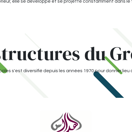
érieur, elle se développe et se projette constamment dans le 
structures du G
coles s'est diversifié depuis les années 1970 pour donner lieu à