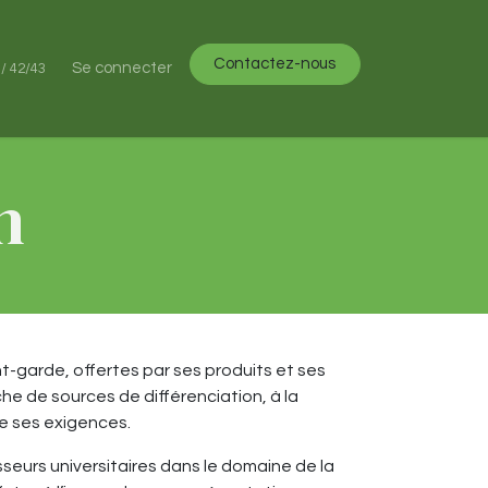
Contactez-nous
es
Se connecter
 / 42/43
on
t-garde, offertes par ses produits et ses
he de sources de différenciation, à la
e ses exigences.
seurs universitaires dans le domaine de la