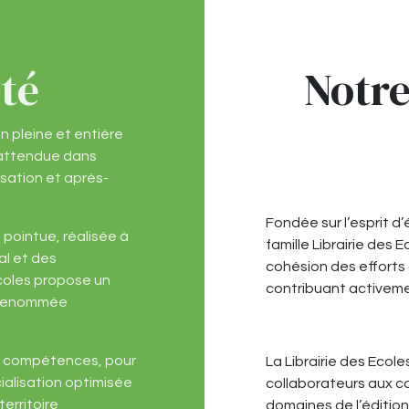
ité
Notre
on pleine et entière
é attendue dans
isation et après-
Fondée sur l’esprit d’
e pointue, réalisée à
famille Librairie des 
al et des
cohésion des efforts 
 Ecoles propose un
contribuant activemen
e renommée
de compétences, pour
La Librairie des Ecol
ialisation optimisée
collaborateurs aux c
erritoire
domaines de l’édition, 